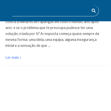
decide construir
Há uma pergunta simples que o programa Technovation Girls
coloca a milhares de raparigas em todo o mundo, ano após
ano: e se o problema que te preocupa pudesse ter uma
solução criada por ti? A resposta começa quase sempre da
mesma forma: uma ideia, uma equipa, alguma insegurança
inicial e a sensação de que …
Ler mais »