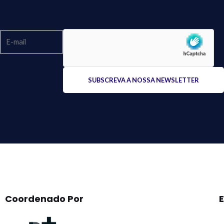
Please
leave
this
field
empty.
Coordenado Por