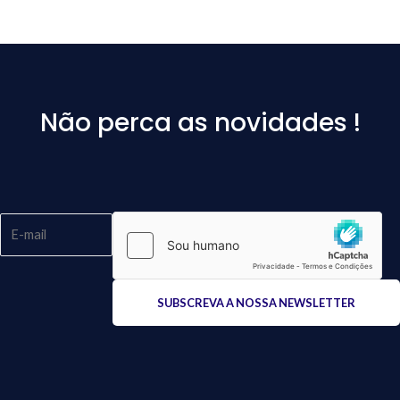
Não perca as novidades !
Please
leave
this
field
empty.