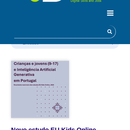
Área
Nível de competência
Entidade
Novo estudo EU Kids Online