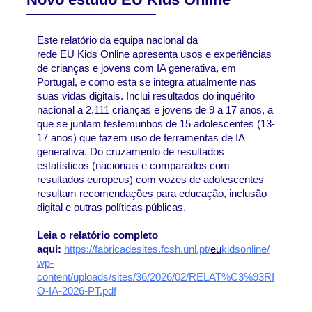
Este relatório da equipa nacional da 
rede 
EU
Kids
Online
 apresenta usos e experiências 
de crianças e jovens com IA generativa, em 
Portugal, e como esta se integra atualmente nas 
suas vidas digitais. Inclui resultados do inquérito 
nacional a 2.111 crianças e jovens de 9 a 17 anos, a 
que se juntam testemunhos de 15 adolescentes (13-
17 anos) que fazem uso de ferramentas de IA 
generativa. Do cruzamento de resultados 
estatísticos (nacionais e comparados com 
resultados 
eu
ropeus) com vozes de adolescentes 
resultam recomendações para educação, inclusão 
digital e outras políticas públicas.
Leia o relatório completo 
aqui: 
https://fabricadesites.fcsh.unl.pt/
eu
kidsonline/
wp-
content/uploads/sites/36/2026/02/RELAT%C3%93RI
O-IA-2026-PT.pdf