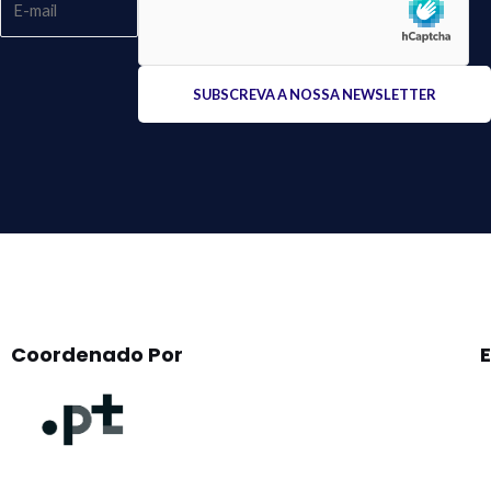
Please
leave
this
field
empty.
Coordenado Por