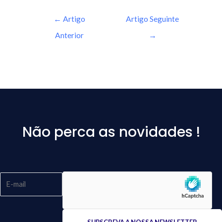
←
Artigo
Artigo Seguinte
Anterior
→
Não perca as novidades !
Please