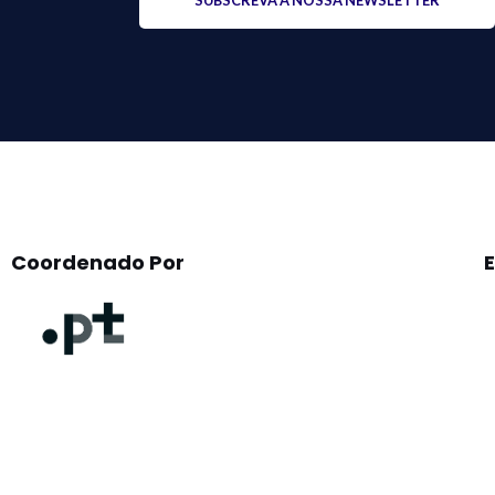
leave
this
field
empty.
Coordenado Por