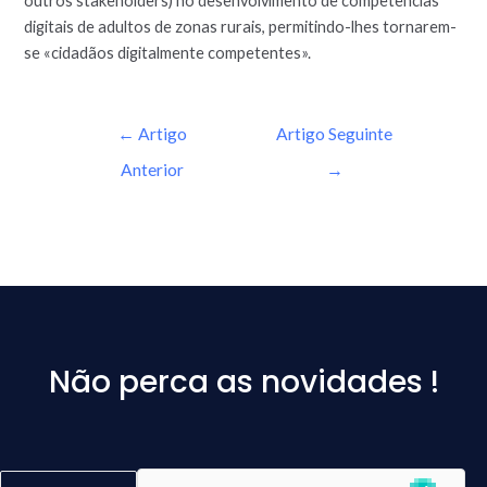
outros stakeholders) no desenvolvimento de competências
digitais de adultos de zonas rurais, permitindo-lhes tornarem-
se «cidadãos digitalmente competentes».
←
Artigo
Artigo Seguinte
Anterior
→
Não perca as novidades !