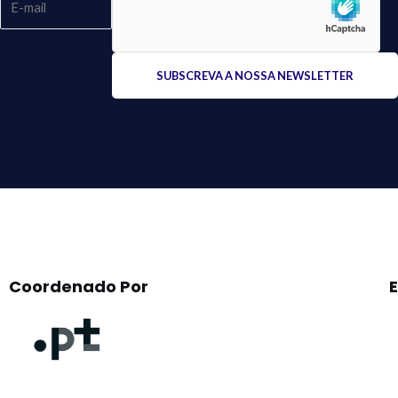
Please
leave
this
field
empty.
Coordenado Por