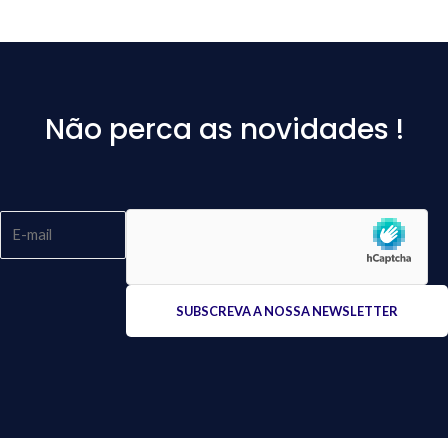
Não perca as novidades !
Please
leave
this
field
empty.