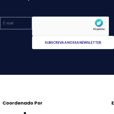
Please
leave
this
field
empty.
Coordenado Por