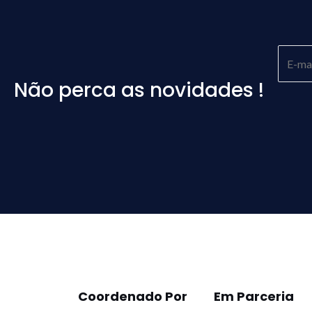
Não perca as novidades !
Please
leave
this
field
empty.
Coordenado Por
Em Parceria