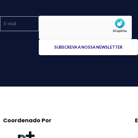
Please
leave
this
field
empty.
Coordenado Por