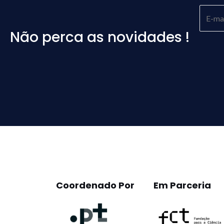
Não perca as novidades !
Please
leave
this
field
empty.
Coordenado Por
Em Parceria