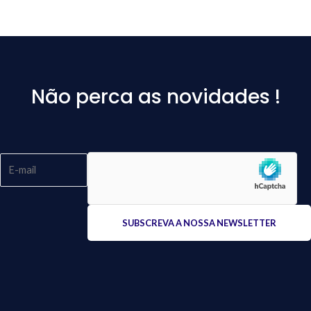
Não perca as novidades !
Please
leave
this
field
empty.