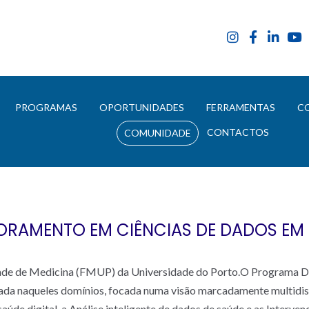
E
PROGRAMAS
OPORTUNIDADES
FERRAMENTAS
C
CONTACTOS
COMUNIDADE
RAMENTO EM CIÊNCIAS DE DADOS EM
dade de Medicina (FMUP) da Universidade do Porto.O Programa D
 naqueles domínios, focada numa visão marcadamente multidiscip
aúde digital, a Análise inteligente de dados de saúde e as Intervenç