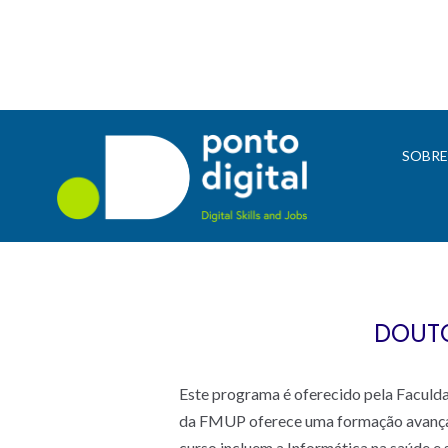
SOBR
DOUTO
Este programa é oferecido pela Facul
da FMUP oferece uma formação avançada
curso incluem a Informática na saúde e s