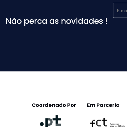
Não perca as novidades !
Please
leave
this
field
empty.
Coordenado Por
Em Parceria