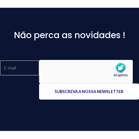
Não perca as novidades !
Please
leave
this
field
empty.