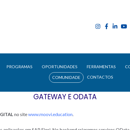
E
PROGRAMAS
OPORTUNIDADES
FERRAMENTAS
C
CONTACTOS
COMUNIDADE
GATEWAY E ODATA
GITAL
no site
www.moovi.education
.
ras aplicações em SAP Fiori. No backend criaremos serviços OData