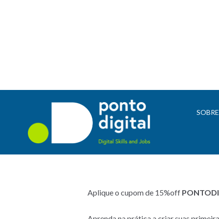
SOBR
Aplique o cupom de 15%off
PONTODI
Aprenda na prática a criar suas primei