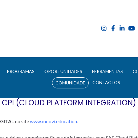
E
PROGRAMAS
OPORTUNIDADES
FERRAMENTAS
C
CONTACTOS
COMUNIDADE
CPI (CLOUD PLATFORM INTEGRATION)
GITAL
no site
www.moovi.education
.
ar, publicar e monitorar fluxos de integrações com SAP Cloud Plat