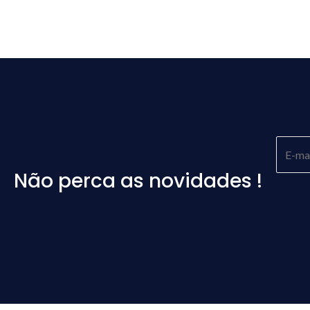
Não perca as novidades !
Please
leave
this
field
empty.