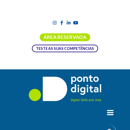
ÁREA RESERVADA
TESTE AS SUAS COMPETÊNCIAS
FIORI FREESTYLE
Fiori Freestyle
Aplique o cupom de 15%off
PONTODIGITAL
no site