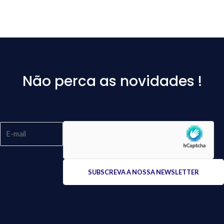
Não perca as novidades !
Please
leave
this
field
empty.