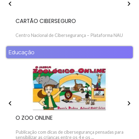
CARTÃO CIBERSEGURO
ZI
oram
Centro Nacional de Cibersegurança – Plataforma NAU
Podc
12 a
Educação
O ZOO ONLINE
EU
Publicação com dicas de cibersegurança pensadas para
Os c
s
sensibilizar as crianças entre os 4 e os ...
uma 