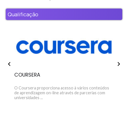
assi
Qualificação
COURSERA
FR
O Coursera proporciona acesso à vários conteúdos
Disp
de aprendizagem on-line através de parcerias com
HTML
universidades ...