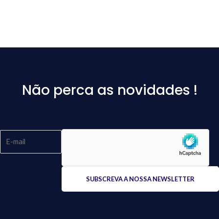
Não perca as novidades !
Please
leave
this
field
empty.