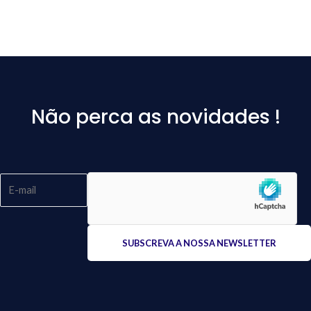
Não perca as novidades !
Please
leave
this
field
empty.