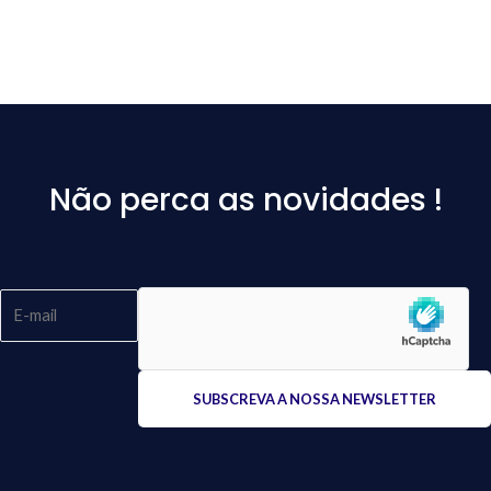
Não perca as novidades !
Please
leave
this
field
empty.