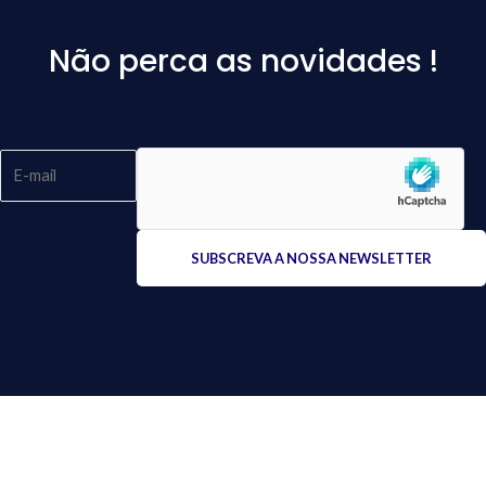
Não perca as novidades !
Please
leave
this
field
empty.