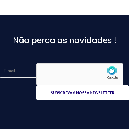
Não perca as novidades !
Please
leave
this
field
empty.