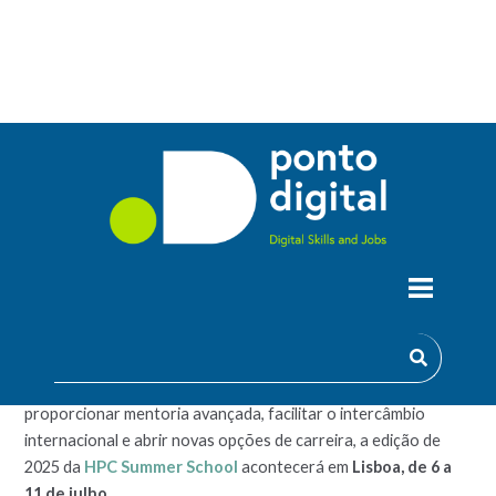
Os melhores estudantes de Ciências da Computação do
mundo terão, em 2025 a oportunidade de aprender mais sobre
os principais avanços no estado da arte em
HPC
(Computação
de Alto Desempenho) e
Big Data Analytics
para diversas
disciplinas científicas.
Com o objetivo de estimular a formação em redes,
proporcionar mentoria avançada, facilitar o intercâmbio
internacional e abrir novas opções de carreira, a edição de
2025 da
HPC Summer School
acontecerá em
Lisboa, de 6 a
11 de julho
.