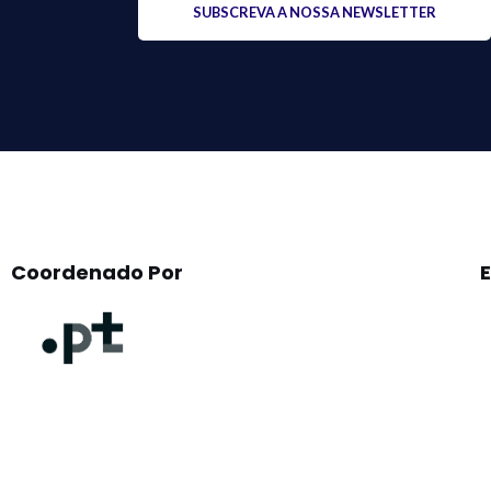
leave
this
field
empty.
Coordenado Por