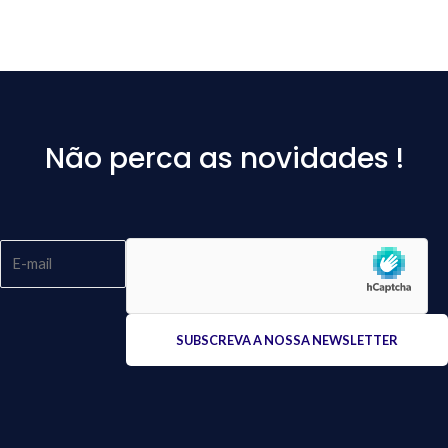
Não perca as novidades !
Please
leave
this
field
empty.