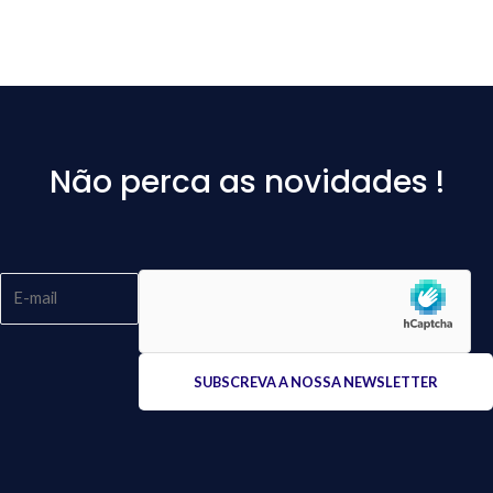
Não perca as novidades !
Please
leave
this
field
empty.