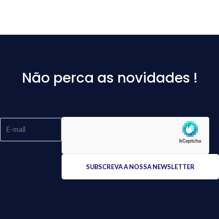
Não perca as novidades !
Please
leave
this
field
empty.