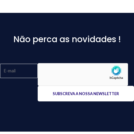
Não perca as novidades !
Please
leave
this
field
empty.