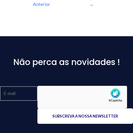
Anterior
→
Não perca as novidades !
Please
leave
this
field