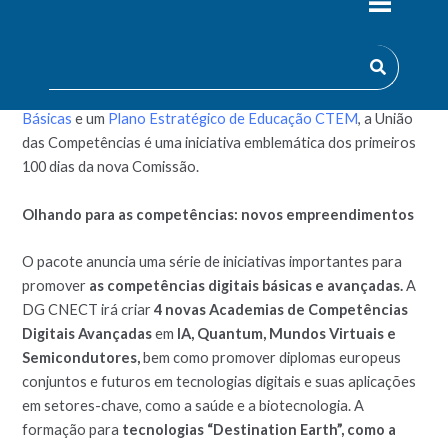
Comissários
em 5 de março de 2025, marca um enorme passo
no sentido de reforçar a competitividade da UE, reforçando
as competências e colocando as pessoas em primeiro lugar.
Juntamente com um
Plano de Ação para as Competências
Básicas
e um
Plano Estratégico de Educação CTEM
, a União
das Competências é uma iniciativa emblemática dos primeiros
100 dias da nova Comissão.
Olhando para as competências: novos empreendimentos
O pacote anuncia uma série de iniciativas importantes para
promover
as competências digitais básicas e avançadas.
A
DG CNECT irá criar
4 novas Academias de Competências
Digitais Avançadas
em
IA, Quantum, Mundos Virtuais e
Semicondutores,
bem como promover diplomas europeus
conjuntos e futuros em tecnologias digitais e suas aplicações
em setores-chave, como a saúde e a biotecnologia. A
formação para
tecnologias “Destination Earth”, como a