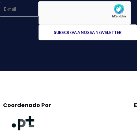
Please
leave
this
field
empty.
Coordenado Por