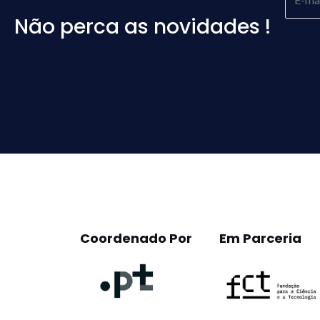
Não perca as novidades !
Please
leave
this
field
empty.
Coordenado Por
Em Parceria