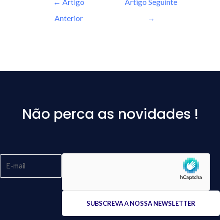
←
Artigo
Artigo Seguinte
Anterior
→
Não perca as novidades !
Please
leave
this