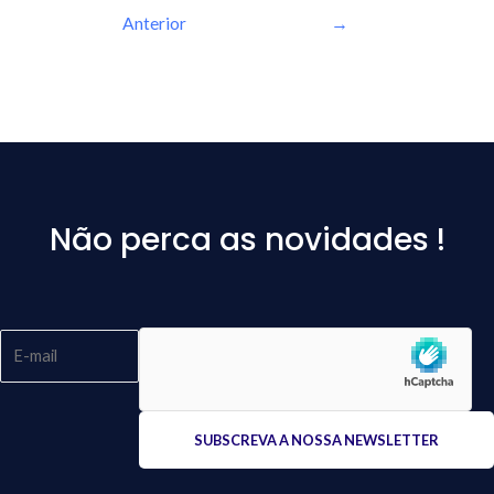
Anterior
→
Não perca as novidades !
Please
leave
this