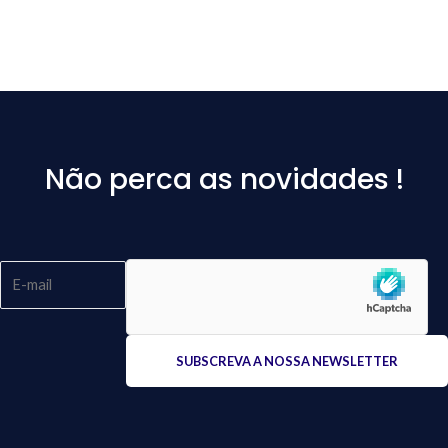
Não perca as novidades !
Please
leave
this
field
empty.