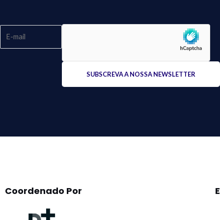
Please
leave
this
field
empty.
Coordenado Por