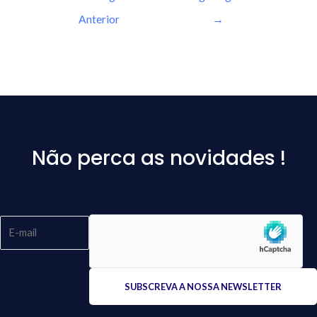
Anterior
→
Não perca as novidades !
Please
leave
this