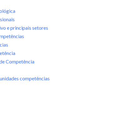
ológica
ssionais
ivo e principais setores
ompetências
cias
etência
 de Competência
2 unidades competências