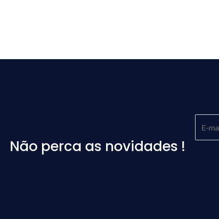
Não perca as novidades !
Please
leave
this
field
empty.