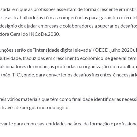
zada, em que as profissões assentam de forma crescente em instru
es e as trabalhadoras têm as competências para garantir o exercíc
esígnio de ajudar empresas e colaboradores a superar os desafios 
adora Geral do INCoDe.2030.
ções serão de “Intensidade digital elevada” (OECD, julho 2020). 
tividade, traduzidas em crescimento económico, se generalizem a
pulsionadores de mudanças profundas na organização do trabalho, 
 (não-TIC), onde, para converter os desafios inerentes, é necessário
eis vários materiais que têm como finalidade identificar as neces
s através de um guia metodológico.
ante para empresas, entidades na área da formação e profissionais