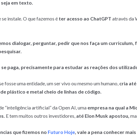
seja em texto.
se instale. O que fazemos é
ter acesso ao ChatGPT
através da 
mos dialogar, perguntar, pedir que nos faça um curriculum, f
pesquisar.
 se paga, precisamente para estudar as reações dos utilizado
e fosse uma entidade, um ser vivo ou mesmo um humano,
cria at
e plástico e metal cheio de linhas de código.
“inteligência artificial” da Open AI, uma
empresa na qual a Mi
es.
E tem muitos outros investidores,
até Elon Musk apostou,
mas
ncias que fizemos no
Futuro Hoje
, vale a pena conhecer mais