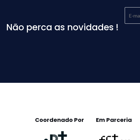
Não perca as novidades !
Please
leave
this
field
empty.
Coordenado Por
Em Parceria