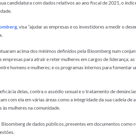
a candidatura com dados relativos ao ano fiscal de 2021, o índic
idade.
omberg
, visa “ajudar as empresas e os investidores a medir o de
a.
ontuaram acima dos mínimos definidos pela Bloomberg num conjunto 
s empresas para atrair e reter mulheres em cargos de liderança; 
entre homens e mulheres; e os programas internos para fomentar um
eficácia delas, contra o assédio sexual e o tratamento de denúncia
tam com ela em várias áreas como a integridade da sua cadeia de 
os às mulheres na comunidade.
la Bloomberg de dados públicos, presentes em documentos como rel
estões.