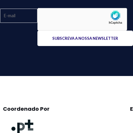
Please
leave
this
field
empty.
Coordenado Por