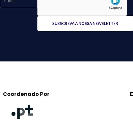
Please
leave
this
field
empty.
Coordenado Por