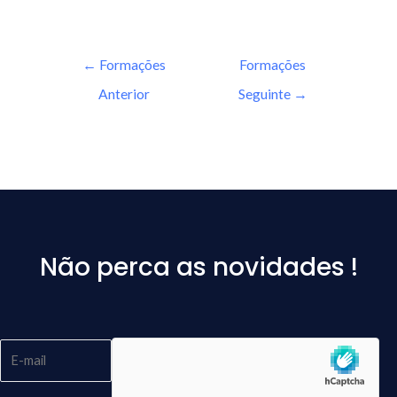
←
Formações
Formações
Anterior
Seguinte
→
Não perca as novidades !