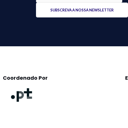
Please
leave
this
field
empty.
Coordenado Por