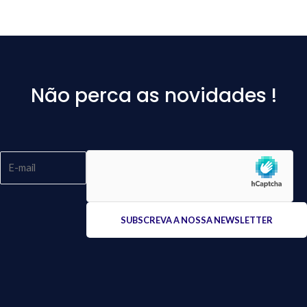
Não perca as novidades !
Please
leave
this
field
empty.