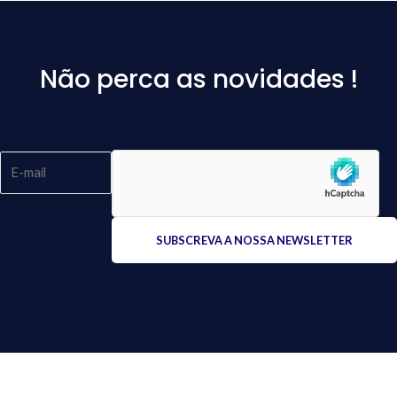
Não perca as novidades !
Please
leave
this
field
empty.