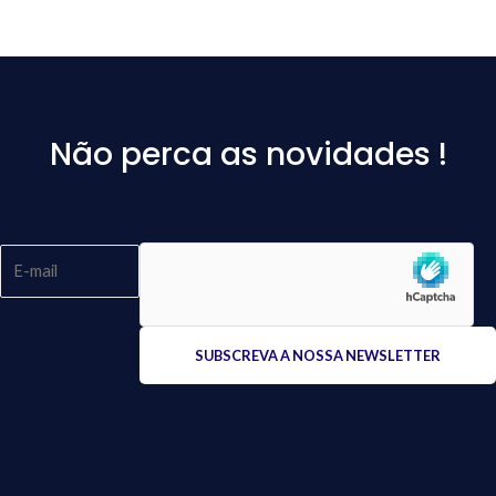
Não perca as novidades !
Please
leave
this
field
empty.