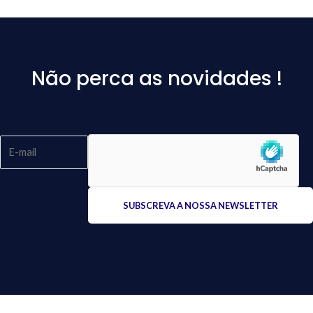
Não perca as novidades !
Please
leave
this
field
empty.