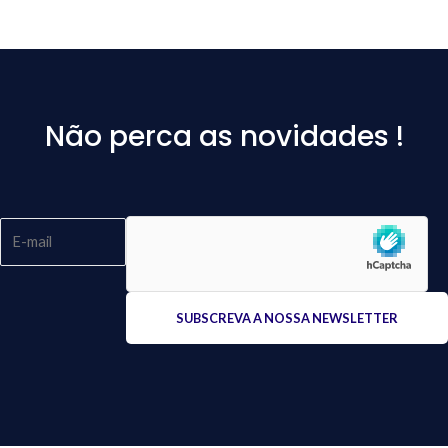
Não perca as novidades !
Please
leave
this
field
empty.