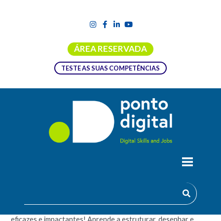
ÁREA RESERVADA
TESTE AS SUAS COMPETÊNCIAS
POWERPOINT : CRIAÇÃO DE
APRESENTAÇÕES EFICAZES : 2
Domina o PowerPoint e transforma ideias em apresentações
eficazes e impactantes! Aprende a estruturar, desenhar e