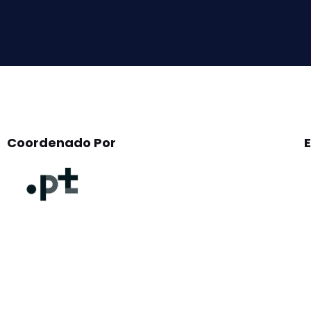
this
field
empty.
Coordenado Por