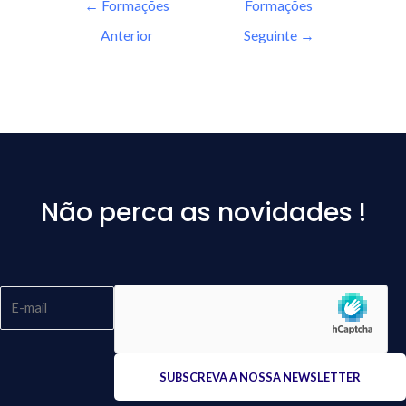
←
Formações
Formações
Anterior
Seguinte
→
Não perca as novidades !
Please
leave