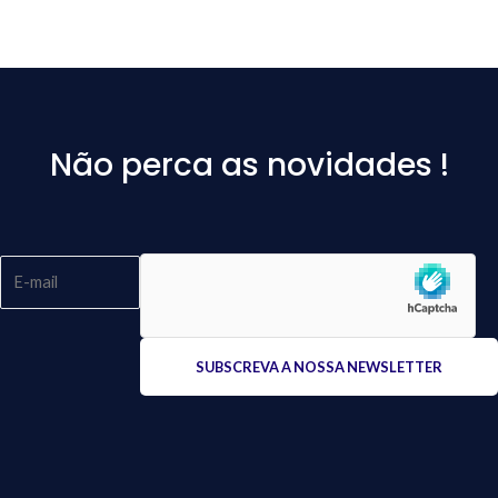
Não perca as novidades !
Please
leave
this
field
empty.