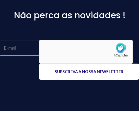
Não perca as novidades !
Please
leave
this
field
empty.